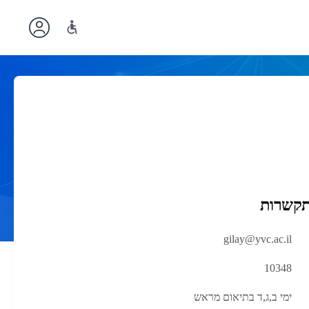
תקשרות
gilay@yvc.ac.il
10348
ימי ב,ג,ד בתיאום מראש