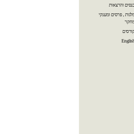
נסים והרצאות
לגות , פרסים ומענקי
חקר
ורסים
Englis