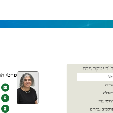
כן
"ר יעקב גילה
שי
פרטי ה
ללי
ודות
שכלה
חומי עניין
רסומים נבחרים