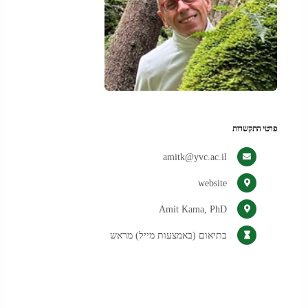
פרטי התקשרות
amitk@yvc.ac.il
(נפתח
website
בלשונית
Amit Kama, PhD
חדשה
בדפדפן)
בתיאום (באמצעות מייל) מראש