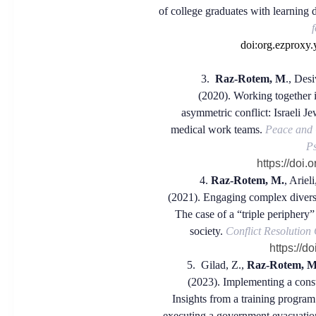
of college graduates with learning di
doi:org.ezproxy.
3.
Raz-Rotem, M
., Des
(2020). Working together i
asymmetric conflict: Israeli Je
medical work teams.
Peace and 
P
https://doi
4.
Raz-Rotem, M.
, Ariel
(2021). Engaging complex diversi
The case of a “triple periphery”
society.
Conflict Resolution
https://d
5.
Gilad, Z.,
Raz-Rotem, 
(2023). Implementing a const
Insights from a training program 
executing a government evacuation