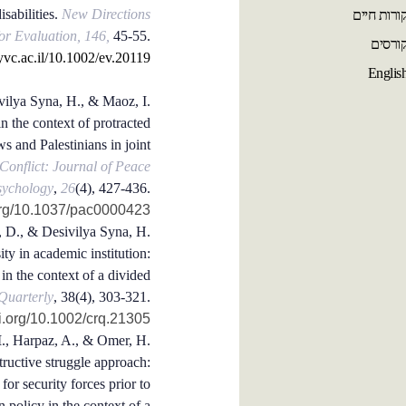
sabilities.
New Directions
ורות חיים
for Evaluation, 146,
45-55.
ורסים
yvc.ac.il/10.1002/ev.20119
Englis
ivilya Syna, H., & Maoz, I.
n the context of protracted
ws and Palestinians in joint
Conflict: Journal of Peace
sychology
,
26
(4), 427-436.
.org/10.1037/pac0000423
i, D., & Desivilya Syna, H.
ty in academic institution:
 in the context of a divided
 Quarterly
, 38(4)
, 303-321.
oi.org/10.1002/crq.21305
M
., Harpaz, A., & Omer, H.
ructive struggle approach:
for security forces prior to
 policy in the context of a