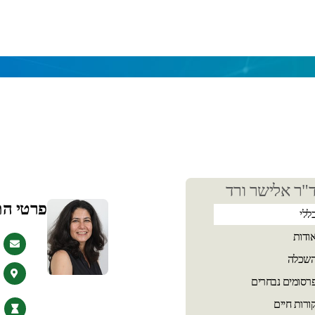
כן
"ר אלישר ורד
שי
פרטי ה
ללי
ודות
שכלה
רסומים נבחרים
ורות חיים