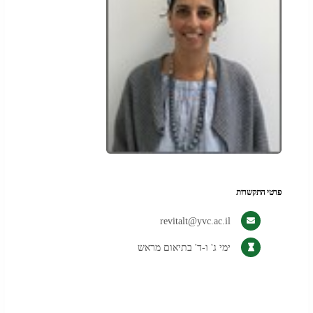
פרטי התקשרות
revitalt@yvc.ac.il
ימי ג' ו-ד' בתיאום מראש