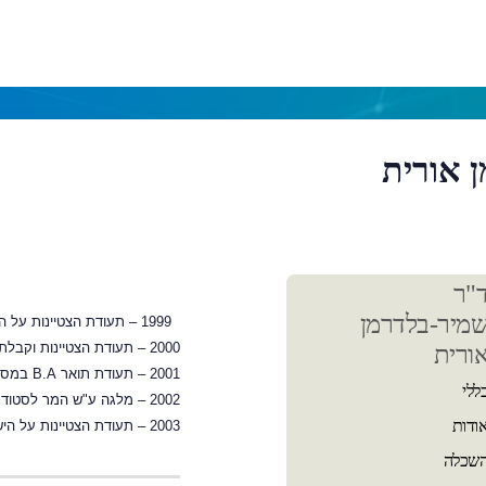
 אורית
כן
"ר
שי
מיר-בלדרמן
1999
–
תעודת הצטיינות על הי
2000
–
תעודת הצטיינות וקבלת
ורית
2001
–
תעודת תואר
B.A
במסלו
ללי
2002
–
מלגה ע"ש המר לסטודנט
ודות
2003
–
תעודת הצטיינות על היש
שכלה