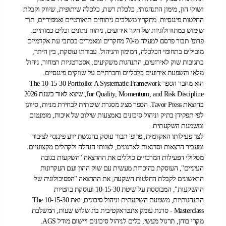
ושוקי הון, מימון התנהגותי, כלכלת רשת, כלכלה שיתופית, שיווק וקבלת
החלטות פיננסיות. מחקריו משלבים ניתוחים תיאורטיים ואמפיריים, תוך
שימוש במתודולוגיות של חקר אירועים, ניתוח נתונים וכלים כמותיים.
פרופ' תבור פרסם למעלה מ-70 מחקרים ומאמרים בכתבי עת אקדמיים
מובילים בתחומי הכלכלה, המימון והניהול. עבודתו עוסקת, בין היתר,
בתגובות שוק לאירועים, התנהגות משקיעים, אסטרטגיות תמחור, ניהול
מלאי והשפעת אירועים כלכליים וחברתיים על שווקים פיננסיים.
הוא מחבר הספר The 10-15-30 Portfolio: A Systematic Framework
for Quality, Momentum, and Risk Discipline, שיצא לאור בשנת 2026
בהוצאת Tavor Press. הספר מציג מסגרת שיטתית לבחירת מניות, סיווגן
לפי תפקידן בתיק וניהול סיכונים באמצעות שילוב של איכות, מומנטום
ומשמעת השקעתית.
לצד פעילותו האקדמית, פרופ' תבור עוסק בהנגשת ידע פיננסי לציבור
ומעביר הרצאות וסדנאות לארגונים, לצוותי הנהלה ולקהלים מקצועיים.
מסלולי הפעילות המרכזיים כוללים את ההרצאה "השקעות בגובה
העיניים", העוסקת בהיכרות מעשית עם שוק ההון ועם העקרונות
הראשונים לקבלת החלטות השקעה; את ההרצאה "הפסיכולוגיה של
ההשקעות", המבוססת על שיטת 10-15-30 ועוסקת בהטיות
התנהגותיות, משמעת השקעתית וניהול סיכונים; ואת The 10-15-30
Masterclass - סדנת עומק אינטראקטיבית בת שלוש שעות, המשלבת
מקרי בוחן, תרגול מעשי, כלים לניהול סיכונים ויישום מודל AGS.