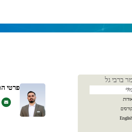
כן
ר ברבי גל
שי
פרטי ה
ללי
ודות
ורסים
Englis