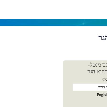
גר
כן
ב' מנטל-
שי
הנא הגר
ללי
ורסים
Englis