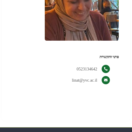
פרטי התקשרות
0523134642
linat@yvc.ac.il
די