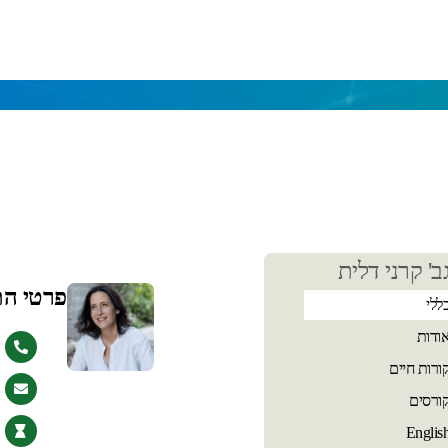
כן
ב' קרני דלית
שי
פרטי ה
ללי
ודות
ורות חיים
ורסים
Englis