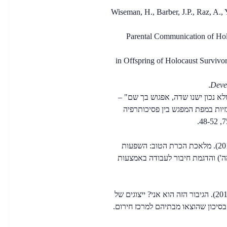
Wiseman, H., Barber, J.P., Raz, A., 
Parental Communication of Hol
בר לנכון ולא נכון ישנו שדה, אפגוש בך שם" –
רכזיות במפת המפגש בין פסיכותרפיה
צוקר, ל., רז, א., ויניב, ד. (2019). מלאכת הכרת הטוב: השפעות
ה') והדגמת חיבור לעבודה באמצעות
סלע, ט., רז, א., ואמיר ד. (2019). הגיבור הזה הוא אני? ייצוגים של
בסיכון שהוצאו מבתיהם למרכז חירום.