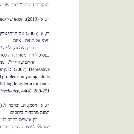
בעקבות הסרט "ללכת שבי אחריו".
רז, א' (2010). הטאו של לאה גולדברג. מעגלי נפש, 4, 2-8.
רז, א. (2006) אם ה
עימי אל הנצח - איזה
זיכרון היה זה, ולמה ? די
בפסיכולוגיה ומסורת הזן לס
"החיים שאחרי". "
נפ
any, R. (2007). Depressive
al problems in young adults
ablishing long-term romantic
 Psychiatry
, 44(4), 280-291.
תמות מרכזיות ביחסים
בין אישיים בקרב בני הד
ישראלי לפסיכותרפיה
, כרך ט"ז, ח