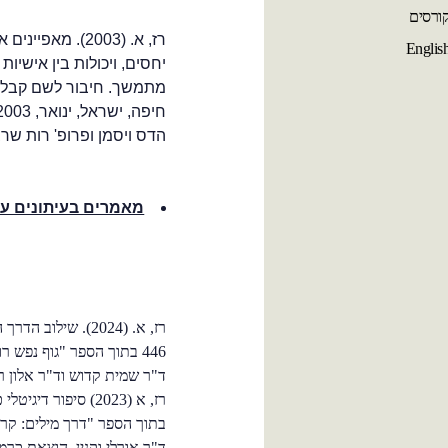
ורסים
רז, א. (2003). מא
Englis
יחסים, ויכולות בין אישיו
מתמשך. חיבור לשם קבלת 
הדס ויסמן ופרופ' רות שרב
מאמרים בעיתונים ע
רז, א. (2024). שילוב הדרך הבודהיסטית בפסיכותרפיה.
446 בתוך הספר "גוף נפש ר
ד"ר שמית קדוש וד"ר אלון 
בתוך הספר "
דרך מילים: קר
ד"ר אורלי וקנין. הוצאת כר