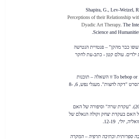
Shapira, G., Lev-Weizel, R
Perceptions of their Relationship wi
Dyadic Art Therapy
. The Int
Science and Humanities 
ארי, א' (2012). "שיעופו כבר מהקן" – פנטזיית הנטישה
 ילדים. עולם קטן - כתב-עת לחקר
רז, א. (2011). To bebop or not to bebop זו השאלה – תובנות
קיומיות וטיפוליות בעקבות הסרט "דקה לחצות". מעגלי נפש, 6, 8-
רז, א', ארד, א' ושיש, נ' (2011). "עקדת שרה" וסיפורה של האם
ל האם בעקדת יצחק וקולה הנאלם של
 יולי, 12-19.
בה ספרותית וכתיבה תרפיה – המקרה