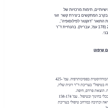
פיינים אישיותיים, תימות מרכזיות של
ת בקרב המתקשים ביצירת קשר זוגי
התואר "דוקטור לפילוסופיה",
חיפה, ישראל, ינואר, 2003 (178 עמ', עברית). בהנחיית ד"ר
ני.
ם שיפוט
עמ' 425-
וח בטיפול" בעריכת ד"ר רונית שליו,
רז. הוצאת פרדס, חיפה.
רז, א (2023) סיפור דיגיטלי ככלי בחינוך ובטיפול . עמ' 158-174
יאה וכתיבה כמרחב טיפולי בעריכת
מל.