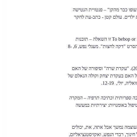
ארי, א' (2012). "שיעופו כבר מהקן" – פנטזיית הנטישה
 ילדים. עולם קטן - כתב-עת לחקר
רז, א. (2011). To bebop or not to bebop זו השאלה – תובנות
קיומיות וטיפוליות בעקבות הסרט "דקה לחצות". מעגלי נפש, 6, 8-
רז, א', ארד, א' ושיש, נ' (2011). "עקדת שרה" וסיפורה של האם
ל האם בעקדת יצחק וקולה הנאלם של
 יולי, 12-19.
בה ספרותית וכתיבה תרפיה – המקרה
פול באומנויות: יצירתיות במעשה
מחזה רב העוצמה נמשך אבל אתה, את, יכולים
ינוך, רבדי הנפש, ואקזיסטנציאליזם,