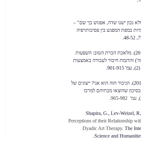
בר לנכון ולא נכון ישנו שדה, אפגוש בך שם" –
רכזיות במפת המפגש בין פסיכותרפיה
צוקר, ל., רז, א., ויניב, ד. (2019). מלאכת הכרת הטוב: השפעות
ה') והדגמת חיבור לעבודה באמצעות
סלע, ט., רז, א., ואמיר ד. (2019). הגיבור הזה הוא אני? ייצוגים של
בסיכון שהוצאו מבתיהם למרכז
.
Perceptions of their Relationship wi
Dyadic Art Therapy
. The Int
Science and Humanities 