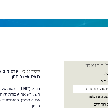
כן
"ר רז אלון
שי
(נפתח
קישור לקובץ
פרסומים אק
ללי
בלשונית
Ph.D
, ו/או
EE.D
)
ודות
חדשה
בדפדפן)
רז, א. (1997). ת
רסומים נבחרים
נסים והרצאות
עמ', עברית). בהנחיית ד"ר
ורות חיים
ברמן.