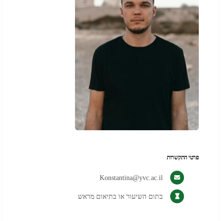
פרטי התקשרות
Konstantina@yvc.ac.il
בתום השיעור או בתיאום מראש