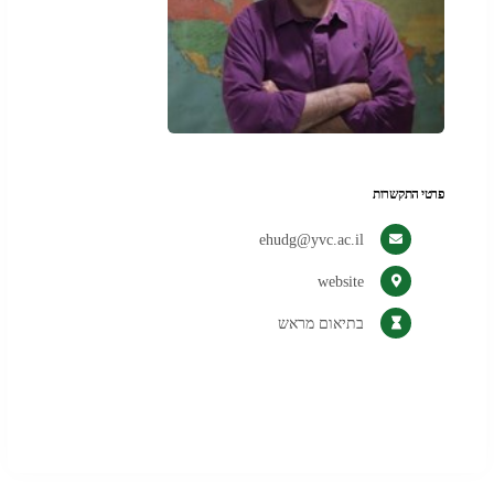
פרטי התקשרות
ehudg@yvc.ac.il
(נפתח
website
בלשונית
בתיאום מראש
חדשה
בדפדפן)