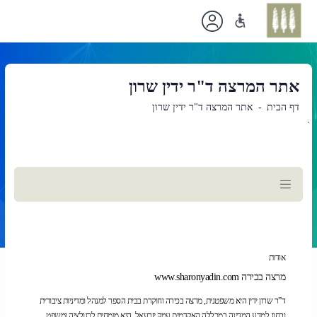
אתר המרצה ד"ר ידין שרון
דף הבית
אתר המרצה ד"ר ידין שרון
`
תוכן
ראשי
אודות
מרצה בכירה www.sharonyadin.com
ד”ר שרון ידין היא משפטנית, מרצה בכירה וחוקרת בבית הספר למנהל ומדיניות ציבורית
ובחוג למדע המדינה במכללה האקדמית עמק יזרעאל. היא מומחית לרגולציה ומשפט