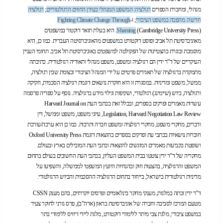
מנהלי, ומחברת הספרים
רגולציה: המשפט המנהלי בעידן החוזים הרגולטוריים
;
רגולציה
חדשה: מהפכה במשפט הציבורי
; ו-
Fighting Climate Change Through
Shaming
(Cambridge University Press). היא בעלת תואר דוקטור במשפטים
מאוניברסיטת תל אביב ופוסט דוקטורט במשפטים מהאוניברסיטה העברית. כמו כן, היא
מוסמכת ובוגרת בהצטיינות של הפקולטה למשפטים באוניברסיטת תל אביב. תחומי העניין
העיקריים של ד”ר ידין הם רגולציה ומשפט, משפט מנהלי ותאוריה רגולטורית. כתיבתה
מתמקדת ברגולציה של תאגידים פרטיים על ידי המנהל הציבורי ובצומת שבין רגולציה,
ממשל, משפט ומדיניות. במסגרת זו היא חוקרת נושאים דוגמת רגולציה הסכמית, חקיקה
ורגולציה, ביוש (שיימינג) רגולטורי, ושקיפות וגילוי מידע ברגולציה. נוסף על ספריה פרסמה
עשרות מאמרים ופרקים בספרים, ובכלל זאת בכתבי העת Harvard Journal on
Legislation, Harvard Negotiation Law Review, עיוני משפט, משפט וממשל, דין
ודברים, מחקרי משפט, מחקרי רגולציה ומשפט חברה ותרבות. כמו כן היא ערכה/עורכת
חוברות נושאיות בכתבי עת ופרקים בספרים בהוצאות דוגמת Oxford University Press
ושופטת בקביעות מאמרים המוגשים להוצאות וכתבי העת המובילים בארץ ובעולם.
מחקריה של ד”ר ידין צוטטו בבית המשפט העליון, בכתבי העת החשובים בעולם בתחום
המשפט והרגולציה, בהצעות חוק ובהנחיות היועץ המשפטי לממשלה, והשפיעו על
מדיניות רגולטורית בישראל, בייחוד בתחום הרגולציה ההסכמית והביוש הרגולטורי.
ד”ר ידין זכתה במלגות, מענקי מחקר בינלאומיים ופרסים יוקרתיים, בהם מענק CSSN
מטעם המרכז לסביבה וחברה של אוניברסיטת בראון (ארה”ב), פרס גורני לחוקר צעיר
במשפט ציבורי, מלגת צבי מיתר ללימודי דוקטורט, מלגת ליידי דיוויס ללימודי בתר