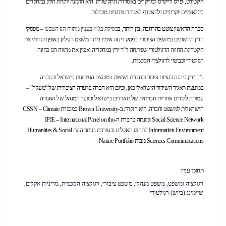
דוקטורט, ופרס לייקרס למחקרים באסדרת התקשורת. היא הוזמנה לקחת חלק במחקרים
בינלאומיים יוקרתיים ולהצטרף לאגודות מדעיות מובילות.
ספרה הראשון צוטט בהרחבה, בין היתר, ב
פסיקת בג”ץ בעניין מתווה הגז הטבעי
– מפסקי
הדין החשובים במשפט הציבורי. בפסק דין זה אימץ בית המשפט העליון באופן תקדימי את
דוקטרינת החוזה הרגולטורי שפיתחה ד”ר ידין במחקריה ואפיין את מתווה הגז כחוזה
רגולטורי וכביטוי לרגולציה הסכמית.
ד”ר ידין כיהנה כנציגת ציבור וכחברת נשיאות במועצת העיתונות בישראל וכחברה
במועצת תאגיד השידור הישראלי כאן, וכיום היא חברה בוועדה הציבורית של “מעלה” –
עמותה לקידום אחריות חברתית של תאגידים בישראל ובוועד המנהל של האגודה
הישראלית למשפט וחברה. היא חוקרת ב-Brown University במסגרת CSSN – Climate
Social Science Network ומונתה כחברת ה-IPIE – International Panel on the
Information Environment לתחום האקלים וכעורכת בכתב העת Humanities & Social
Sciences Communications מבית Nature Portfolio.
תחומי עניין
רגולציה ומשפט, משפט מנהלי, משפט ציבורי, רגולציה הסכמית, מדיניות אקלים,
שיימינג (ביוש) רגולטורי