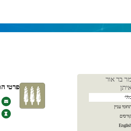
כן
ר בר אור
שי
פרטי ה
יתן
ללי
חומי עניין
ורסים
Englis