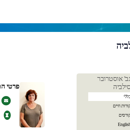
ביה
כן
ב' אוסטרובר
שי
פרטי ה
ילביה
ללי
ורות חיים
ורסים
Englis