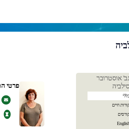
ביה
כן
ב' אוסטרובר
שי
פרטי ה
ילביה
ללי
ורות חיים
ורסים
Englis