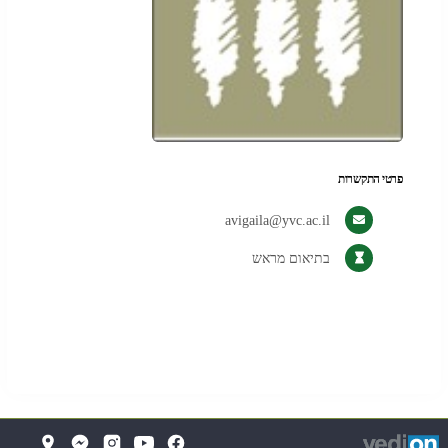
פרטי התקשרות
avigaila@yvc.ac.il
בתיאום מראש
די
(
(נפתח
פתוח