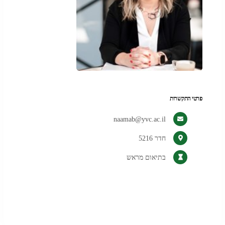
פרטי התקשרות
naamab@yvc.ac.il
חדר 5216
בתיאום מראש