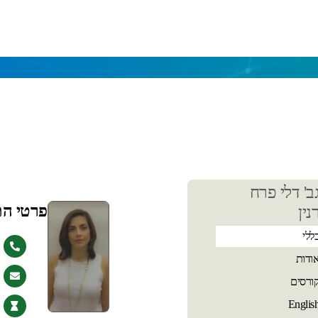
כן
ב' דלי פרח
שי
פרטי ה
נין
ללי
ודות
ורסים
Englis