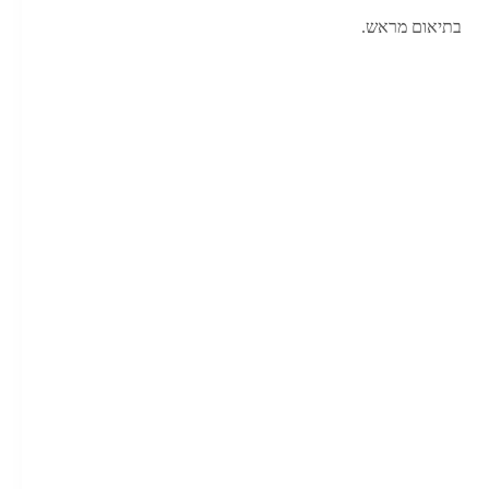
בלשונית
בתיאום מראש.
חדשה
בדפדפן)