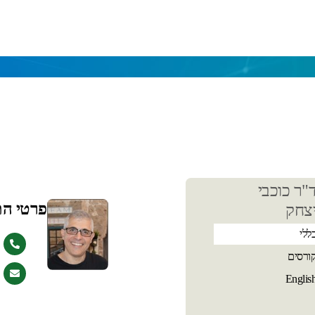
כן
"ר כוכבי
שי
פרטי ה
צחק
ללי
ורסים
Englis