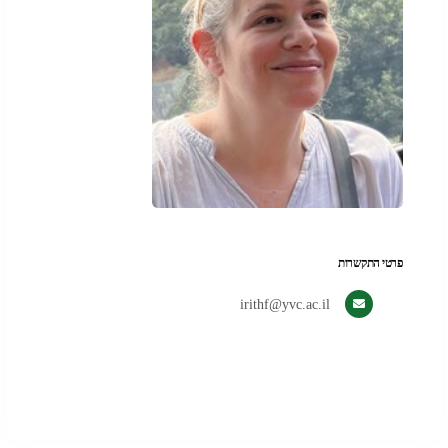
פרטי התקשרות
irithf@yvc.ac.il