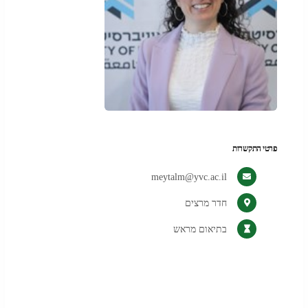
פרטי התקשרות
meytalm@yvc.ac.il
חדר מרצים
בתיאום מראש