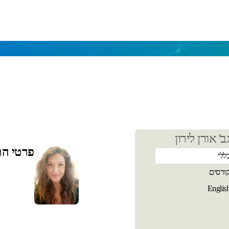
כן
ב' אורן לירון
שי
פרטי ה
ללי
ורסים
Englis