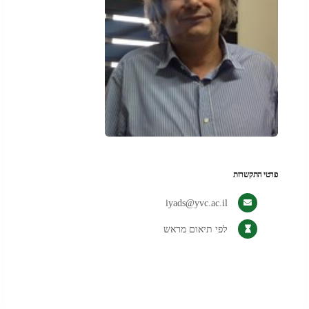
פרטי התקשרות
iyads@yvc.ac.il
לפי תיאום מראש