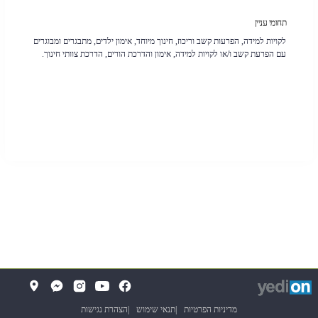
תחומי עניין
לקויות למידה, הפרעות קשב וריכוז, חינוך מיוחד, אימון ילדים, מתבגרים ומבוגרים
עם הפרעת קשב ו/או לקויות למידה, אימון והדרכת הורים, הדרכת צוותי חינוך.
די
(
(נפתח
פתוח
ב
בלשונית
ת
(נפתח
מדיניות הפרטיות
תנאי שימוש
הצהרת נגישות
ח
חדשה
תיבה