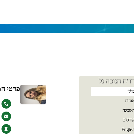
כן
ו"ח חנוכה גל
שי
פרטי ה
ללי
ודות
שכלה
ורסים
Englis