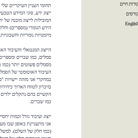
ורות חיים
תחומי העניין העיקריים שלי 
ייצוג ידע, סוגי המידע הטבע
ורסים
המובילות לייצוג מובנה של י
Englis
הידע הנומרי (מספרים) וחל
מיומנויות נומריות וחשבוניות.
הייצוג המנטאלי והעיבוד ה
סמלים, כמו שברים ומספרים
מסמלים פשוטים יותר (כמו 
העיבוד האוטומטי של הסמל ה
במחקרי אני מזהה יישויות "פ
בזיכרון לטווח הארוך כיחידו
הקשיים בהם נתקלים ילדים 
כמו שברים.
ייצוג ועיבוד גודל וכמות יחס
אני מתעניינת באופן שבו מע
(כמו חלק של השלם). למשל,