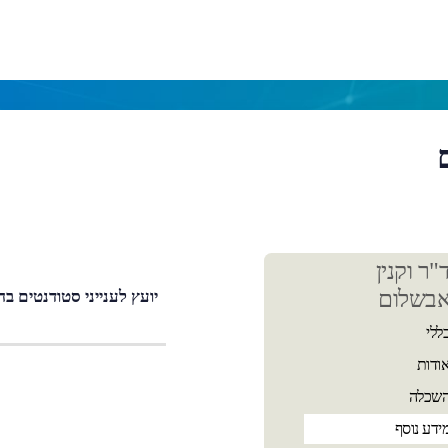
כן
"ר וקנין
שי
בשלום
יועץ לענייני סטודנטים בח
ללי
ודות
שכלה
ידע נוסף