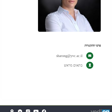
פרטי התקשרות
sharong@yvc.ac.il
בתאום מראש
די
(
(נפתח