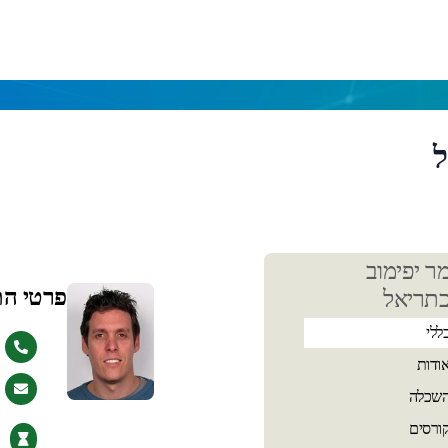
ל
כן
ר יפימוב
שי
פרטי ה
תריאל
ללי
ודות
שכלה
ורסים