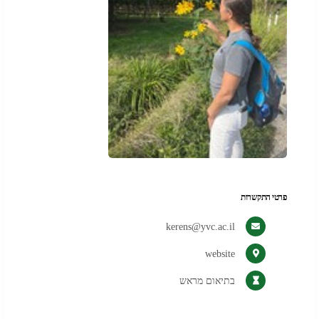
פרטי התקשרות
kerens@yvc.ac.il
(נפתח
website
בלשונית
בתיאום מראש
חדשה
בדפדפן)