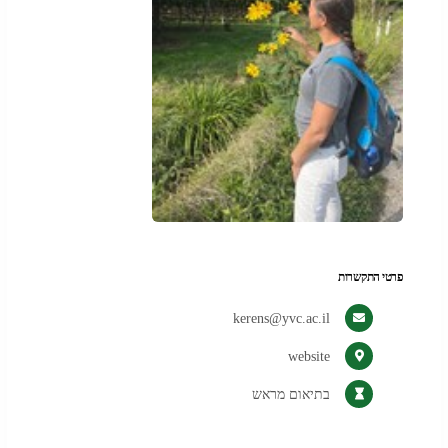
פרטי התקשרות
kerens@yvc.ac.il
(נפתח
website
בלשונית
בתיאום מראש
חדשה
בדפדפן)