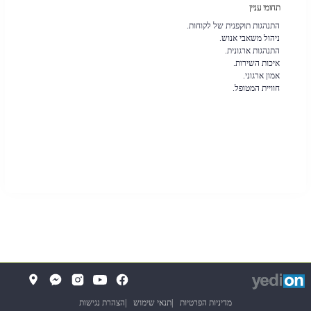
תחומי עניין
התנהגות תוקפנית של לקוחות.
ניהול משאבי אנוש.
התנהגות ארגונית.
איכות השירות.
אמון ארגוני.
חוויית המטופל.
די
(
(נפתח
פתוח
ב
בלשונית
ת
(נפתח
מדיניות הפרטיות
תנאי שימוש
הצהרת נגישות
ח
חדשה
תיבה