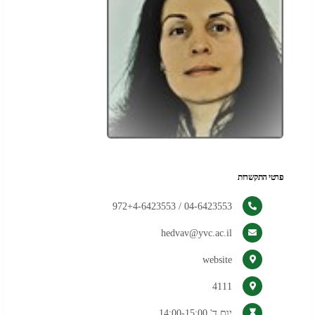
פרטי התקשרות
04-6423553 / 972+4-6423553
hedvav@yvc.ac.il
(נפתח
website
בלשונית
4111
חדשה
בדפדפן)
יום ד' 14:00-15:00