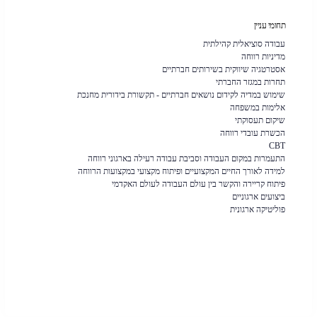
תחומי עניין
עבודה סוציאלית קהילתית
מדיניות רווחה
אסטרטגיה שיווקית בשירותים חברתיים
תחרות במגזר החברתי
שימוש במדיה לקידום נושאים חברתיים - תקשורת בידורית מחנכת
אלימות במשפחה
שיקום תעסוקתי
הכשרת עובדי רווחה
CBT
התעמרות במקום העבודה וסביבת עבודה רעילה בארגוני רווחה
למידה לאורך החיים המקצועיים ופיתוח מקצועי במקצועות הרווחה
פיתוח קריירה והקשר בין עולם העבודה לעולם האקדמי
ביצועים ארגוניים
פוליטיקה ארגונית