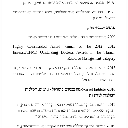
M.A. במגמה לסוציולוגיה ארגונית, אוניברסיטת בר אילן, רמת גן
B.A. בחוגים- סוציולוגיה ואנתרופולוגיה, ומדע המדינה באוניברסיטת
בר אילן, רמת גן
פרסים ומענקי מחקר
2009- אוניברסיטת חיפה - מלגת הצטיינות עבור פרסום מאמר
2012- Highly Commended Award winner of the 2012
Emerald/EFMD Outstanding Doctoral Awards in the 'Human
Resource Management' category
2015- הרשות למחקר מכללת עמק יזרעאל-קדרון, א. ווינרסקי-פרץ, ח.
'קמפיינים אלקטורליים, אקלים פוליטי ופעילות פוליטית בקרב העובדים
במגזר הציבורי בישראל'
2016- Israel Institute- אמון בבנקים בישראל - גורמים, השלכות
והמלצות למדיניות
2017- הרשות למחקר מכללת עמק יזרעאל-קדרון, א. ווינרסקי-פרץ, ח.
'תפקיד האקלים הארגוני והעמדות הארגוניות ביישום חדשנות בשירות
בקרב עובדים ומנהלים בארגונים במגזר הציבורי בישראל'
2019-
הרשות למחקר מכללת עמק יזרעאל-קדרון, א. ווינרסקי-פרץ, ח.