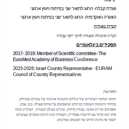
וועדת קבלה- החוג לתואר שני בפיתוח ויעוץ ארגוני
הוועדה האקדמית- החוג לתואר שני בפיתוח ויעוץ ארגוני
חברות באגודות
חברת ההנהלה האגודה לחקר יחסי עבודה
תפקידים בינלאומיים
2017- 2019: Member of Scientific committee- The
Conference
EuroMed Academy of Business
2023-2026: Israel Country Representative - EURAM
Representatives
Council of Country
תחומי עניין
תחומי המחקר העיקריים שלי כוללים התנהגות ארגונית של עובדים ומנהלים,
במיוחד התנהגות העוסקת בגורמים המשפיעים על שיתוף פעולה, כגון, אמון,
מאפיינים של הון אנושי, עבודה מרחוק, שינויים בעולם העבודה
,
העיקרון מנחה
אותי הוא שיחד עם חדשנות אמפירית, העבודה תניב כיוונים מעשיים שעשויים
לשפר את איכות החיים של האנשים בארגונים
.