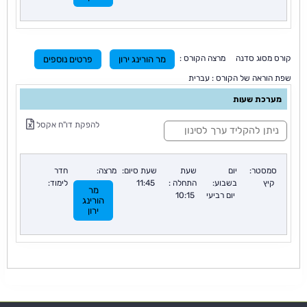
קורס מסוג סדנה מרצה הקורס :
מר הורינג ירון
פרטים נוספים
שפת הוראה של הקורס : עברית
מערכת שעות
ס
להפקת דו"ח אקסל
י
נ
ו
ן
סמסטר:
יום
שעת
שעת סיום:
מרצה:
חדר
:
קיץ
בשבוע:
התחלה :
11:45
לימוד:
מר
יום רביעי
10:15
הורינג
ירון