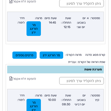
להפקת דו"ח אקסל
י
נ
ו
ן
סמסטר:
א
יום
שעת
שעת סיום:
מרצה:
חדר
:
בשבוע:
התחלה :
14:45
לימוד:
מר
יום שני
12:15
הורינג
ירון
קורס מסוג סדנה מרצה הקורס :
מר הורינג ירון
פרטים נוספים
שפת הוראה של הקורס : עברית
מערכת שעות
ס
להפקת דו"ח אקסל
י
נ
ו
ן
סמסטר:
יום
שעת
שעת סיום:
מרצה:
חדר
:
קיץ
בשבוע:
התחלה :
10:00
לימוד:
מר
יום רביעי
08:30
הורינג
ירון