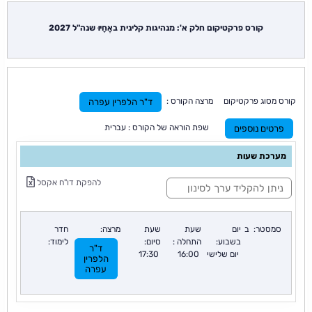
קורס פרקטיקום חלק א': מנהיגות קלינית באֲחָיוּ שנה"ל 2027
קורס מסוג פרקטיקום מרצה הקורס :
ד"ר הלפרין עפרה
שפת הוראה של הקורס : עברית
פרטים נוספים
מערכת שעות
ס
להפקת דו"ח אקסל
י
נ
ו
ן
סמסטר:
ב
יום
שעת
שעת
מרצה:
חדר
:
בשבוע:
התחלה :
סיום:
לימוד:
ד"ר
יום שלישי
16:00
17:30
הלפרין
עפרה