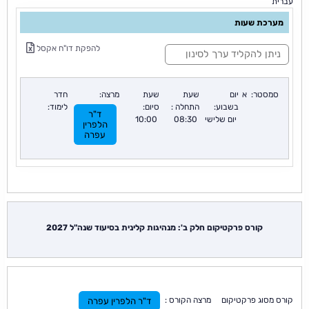
עברית
מערכת שעות
ס
להפקת דו"ח אקסל
י
נ
ו
ן
סמסטר:
א
יום
שעת
שעת
מרצה:
חדר
:
בשבוע:
התחלה :
סיום:
לימוד:
ד"ר
יום שלישי
08:30
10:00
הלפרין
עפרה
קורס פרקטיקום חלק ב': מנהיגות קלינית בסיעוד שנה"ל 2027
קורס מסוג פרקטיקום מרצה הקורס :
ד"ר הלפרין עפרה