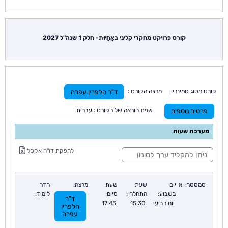
קורס פרויקט מחקרי קליני באֲחָיוּת- חלק 1 שנה"ל 2027
קורס מסוג סמינריון מרצה הקורס :
ד"ר הלפרין עפרה
שפת הוראה של הקורס : עברית
פרטים נוספים
מערכת שעות
ס
להפקת דו"ח אקסל
י
נ
ו
ן
סמסטר:
א
יום
שעת
שעת
מרצה:
חדר
:
בשבוע:
התחלה :
סיום:
לימוד:
ד"ר
יום רביעי
15:30
17:45
הלפרין
עפרה