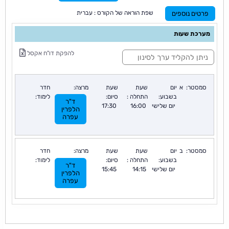
שפת הוראה של הקורס : עברית
פרטים נוספים
מערכת שעות
ס
להפקת דו"ח אקסל
י
נ
ו
ן
סמסטר:
א
יום
שעת
שעת
מרצה:
חדר
:
בשבוע:
התחלה :
סיום:
לימוד:
ד"ר
יום שלישי
16:00
17:30
הלפרין
עפרה
סמסטר:
ב
יום
שעת
שעת
מרצה:
חדר
בשבוע:
התחלה :
סיום:
לימוד:
ד"ר
יום שלישי
14:15
15:45
הלפרין
עפרה