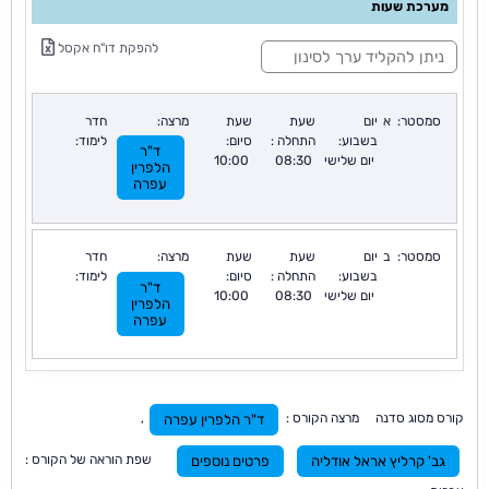
מערכת שעות
ס
להפקת דו"ח אקסל
י
נ
ו
ן
סמסטר:
א
יום
שעת
שעת
מרצה:
חדר
:
בשבוע:
התחלה :
סיום:
לימוד:
ד"ר
יום שלישי
08:30
10:00
הלפרין
עפרה
סמסטר:
ב
יום
שעת
שעת
מרצה:
חדר
בשבוע:
התחלה :
סיום:
לימוד:
ד"ר
יום שלישי
08:30
10:00
הלפרין
עפרה
קורס מסוג סדנה מרצה הקורס :
,
ד"ר הלפרין עפרה
שפת הוראה של הקורס :
גב' קרליץ אראל אודליה
פרטים נוספים