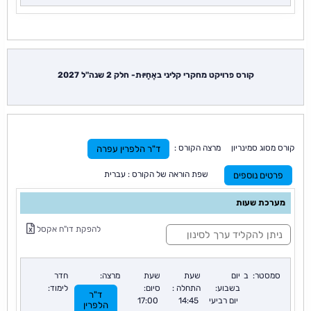
קורס פרויקט מחקרי קליני באֲחָיוּת- חלק 2 שנה"ל 2027
קורס מסוג סמינריון מרצה הקורס :
ד"ר הלפרין עפרה
שפת הוראה של הקורס : עברית
פרטים נוספים
מערכת שעות
ס
להפקת דו"ח אקסל
י
נ
ו
ן
סמסטר:
ב
יום
שעת
שעת
מרצה:
חדר
:
בשבוע:
התחלה :
סיום:
לימוד:
ד"ר
יום רביעי
14:45
17:00
הלפרין