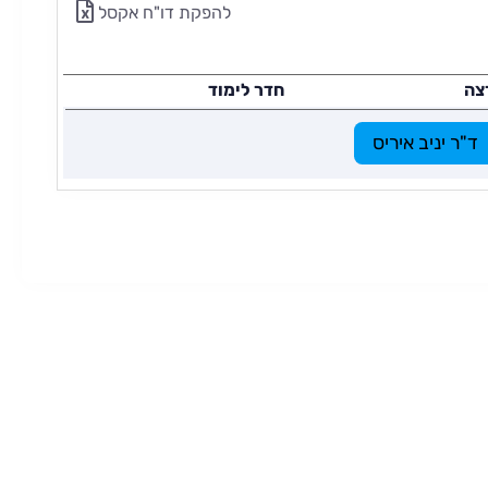
להפקת דו"ח אקסל
צה
חדר לימוד
ד"ר יניב איריס