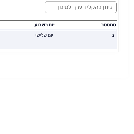
ס
י
נ
ו
סמסטר
יום בשבוע
ן
ב
יום שלישי
: