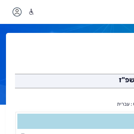
שפ"ז
: עברית