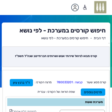
חיפוש קורסים במערכת - לפי נושא
דף הבית
חיפוש קורסים במערכת - לפי נושא
`
תוכן
ראשי
קורס מבוא לניהול שירותי אנוש ושרותים חברתייםב שנה"ל תשפ"ז
קורס מסוג שעור
קבוצה : 780033201
מרצה הקורס :
ד"ר ברנץ ציון
שפת הוראה של הקורס : עברית
פרטים נוספים
מערכת שעות
ס
להפקת דו"ח אקסל