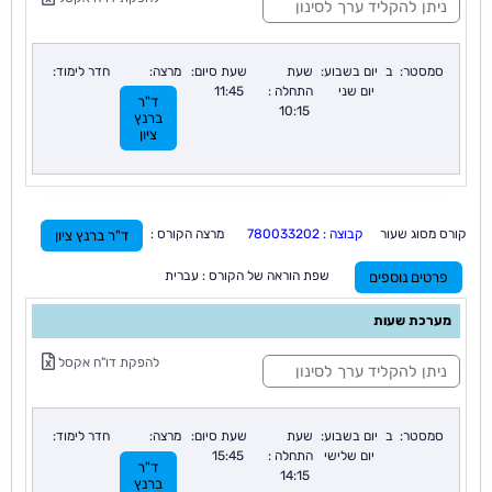
י
נ
ו
ן
סמסטר:
ב
יום בשבוע:
שעת
שעת סיום:
מרצה:
חדר לימוד:
:
יום שני
התחלה :
11:45
ד"ר
10:15
ברנץ
ציון
קורס מסוג שעור
קבוצה : 780033202
מרצה הקורס :
ד"ר ברנץ ציון
שפת הוראה של הקורס : עברית
פרטים נוספים
מערכת שעות
ס
להפקת דו"ח אקסל
י
נ
ו
ן
סמסטר:
ב
יום בשבוע:
שעת
שעת סיום:
מרצה:
חדר לימוד:
:
יום שלישי
התחלה :
15:45
ד"ר
14:15
ברנץ