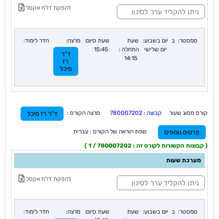
ס
להפקת דו"ח אקסל
י
נ
ו
ן
סמסטר:
ב
יום בשבוע:
שעת
שעת סיום:
מרצה:
חדר לימוד:
:
יום שלישי
התחלה :
15:45
ד"ר
14:15
רז
מיכל
קורס מסוג שעור
קבוצה : 780007202
מרצה הקורס :
ד"ר רז מיכל
שפת הוראה של הקורס : עברית
פרטים נוספים
( קבוצות הקשורות לקורס זה : 780007202 / 1 )
מערכת שעות
ס
להפקת דו"ח אקסל
י
נ
ו
ן
סמסטר:
ב
יום בשבוע:
שעת
שעת סיום:
מרצה:
חדר לימוד:
: