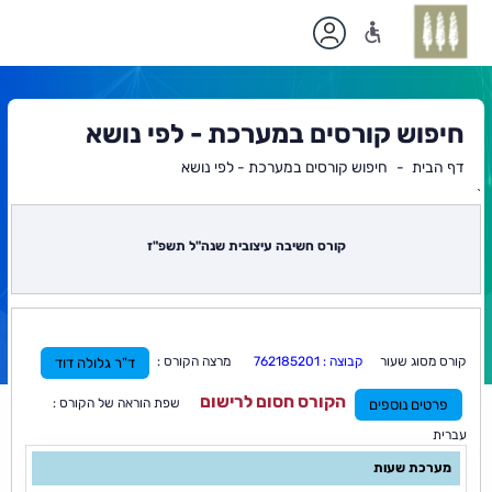
חיפוש קורסים במערכת - לפי נושא
דף הבית
חיפוש קורסים במערכת - לפי נושא
`
תוכן
ראשי
קורס חשיבה עיצובית שנה"ל תשפ"ז
קורס מסוג שעור
קבוצה : 762185201
מרצה הקורס :
ד"ר גלולה דוד
הקורס חסום לרישום
שפת הוראה של הקורס :
פרטים נוספים
עברית
מערכת שעות