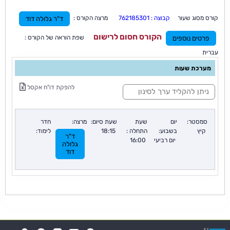
קורס מסוג שעור
קבוצה : 762185301
מרצה הקורס :
ד"ר גלולה דוד
הקורס חסום לרישום
שפת הוראה של הקורס :
פרטים נוספים
עברית
מערכת שעות
ס
להפקת דו"ח אקסל
י
נ
ו
ן
סמסטר:
יום
שעת
שעת סיום:
מרצה:
חדר
:
קיץ
בשבוע:
התחלה :
18:15
לימוד:
ד"ר
יום רביעי
16:00
גלולה
דוד
די