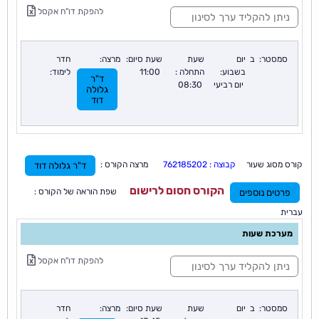
ס
להפקת דו"ח אקסל
י
נ
ו
ן
סמסטר:
ב
יום
שעת
שעת סיום:
מרצה:
חדר
:
בשבוע:
התחלה :
11:00
לימוד:
ד"ר
יום רביעי
08:30
גלולה
דוד
קורס מסוג שעור
קבוצה : 762185202
מרצה הקורס :
ד"ר גלולה דוד
הקורס חסום לרישום
שפת הוראה של הקורס :
פרטים נוספים
עברית
מערכת שעות
ס
להפקת דו"ח אקסל
י
נ
ו
ן
סמסטר:
ב
יום
שעת
שעת סיום:
מרצה:
חדר
: