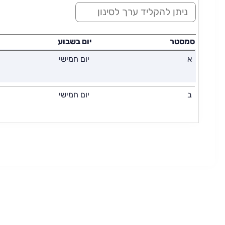
ס
י
נ
ו
סמסטר
יום בשבוע
ן
א
יום חמישי
:
ב
יום חמישי