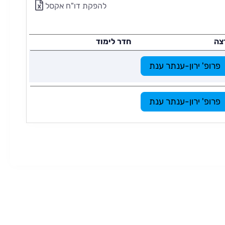
להפקת דו"ח אקסל
צה
חדר לימוד
פרופ' ירון-ענתר ענת
פרופ' ירון-ענתר ענת