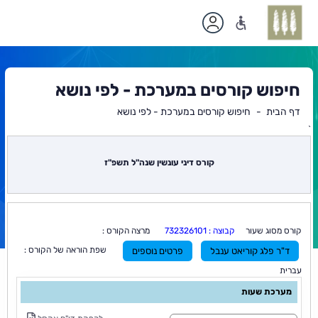
חיפוש קורסים במערכת - לפי נושא
דף הבית
חיפוש קורסים במערכת - לפי נושא
`
תוכן
ראשי
קורס דיני עונשין שנה"ל תשפ"ז
קורס מסוג שעור
קבוצה : 732326101
מרצה הקורס :
שפת הוראה של הקורס :
ד"ר פלג קוריאט ענבל
פרטים נוספים
עברית
מערכת שעות
ס