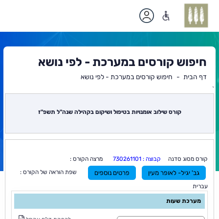
חיפוש קורסים במערכת - לפי נושא
דף הבית
חיפוש קורסים במערכת - לפי נושא
`
תוכן
ראשי
קורס שילוב אומנויות בטיפול ושיקום בקהילה שנה"ל תשפ"ז
קורס מסוג סדנה
קבוצה : 730261101
מרצה הקורס :
שפת הוראה של הקורס :
גב' יגיל- לאופר מעין
פרטים נוספים
עברית
מערכת שעות
ס