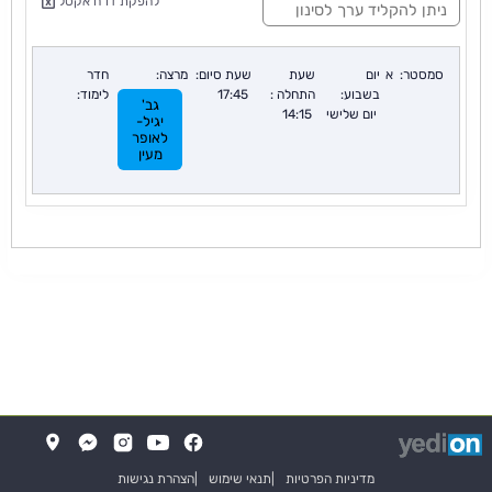
להפקת דו"ח אקסל
י
נ
ו
ן
סמסטר:
א
יום
שעת
שעת סיום:
מרצה:
חדר
:
בשבוע:
התחלה :
17:45
לימוד:
גב'
יום שלישי
14:15
יגיל-
לאופר
מעין
די
(
(נפתח
פתוח
ב
בלשונית
ת
(נפתח
מדיניות הפרטיות
תנאי שימוש
הצהרת נגישות
ח
חדשה
תיבה