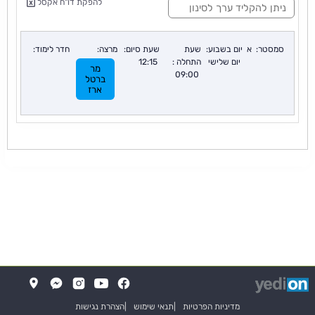
להפקת דו"ח אקסל
י
נ
ו
ן
סמסטר:
א
יום בשבוע:
שעת
שעת סיום:
מרצה:
חדר לימוד:
:
יום שלישי
התחלה :
12:15
מר
09:00
ברטל
ארז
די
(
(נפתח
פתוח
ב
בלשונית
ת
(נפתח
מדיניות הפרטיות
תנאי שימוש
הצהרת נגישות
ח
חדשה
תיבה