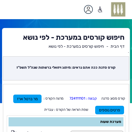
חיפוש קורסים במערכת - לפי נושא
דף הבית
חיפוש קורסים במערכת - לפי נושא
`
תוכן
ראשי
קורס סדנת ככה אתם נראים: מיתוג ויזואלי ברשתות שנה"ל תשפ"ז
קורס מסוג סדנה
קבוצה : 724111101
מרצה הקורס :
מר ברטל ארז
שפת הוראה של הקורס : עברית
פרטים נוספים
מערכת שעות
ס