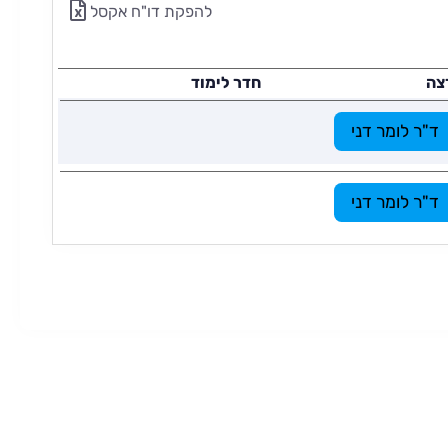
להפקת דו"ח אקסל
צה
חדר לימוד
ד"ר לומר דני
ד"ר לומר דני