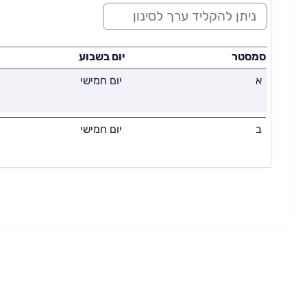
ס
י
נ
ו
סמסטר
יום בשבוע
ן
א
יום חמישי
:
ב
יום חמישי