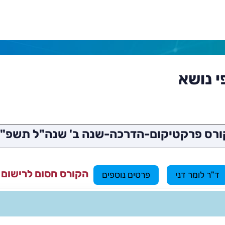
י נושא
ורס פרקטיקום-הדרכה-שנה ב' שנה"ל תשפ"ז
הקורס חסום לרישום
ש
ד"ר לומר דני
פרטים נוספים